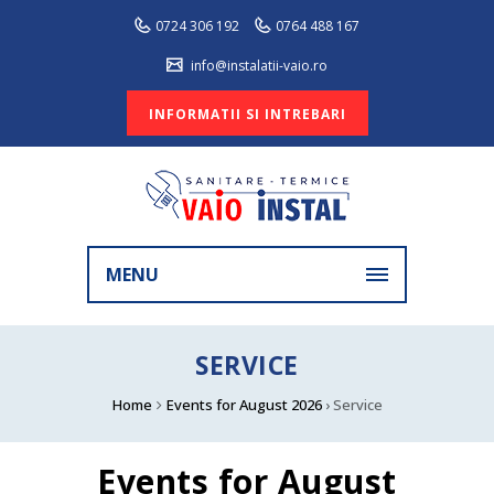
0724 306 192
0764 488 167
info@instalatii-vaio.ro
INFORMATII SI INTREBARI
MENU
SERVICE
Home
Events for August 2026
› Service
Events for August