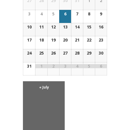
27
28
29
30
31
1
2
Calendar
of
of
Events
3
4
5
6
7
8
9
Events
10
11
12
13
14
15
16
17
18
19
20
21
22
23
24
25
26
27
28
29
30
31
1
2
3
4
5
6
«
July