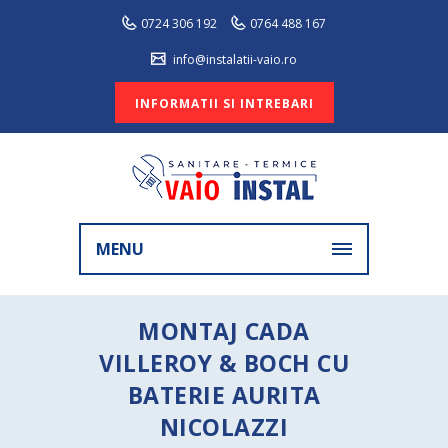
0724 306 192
0764 488 167
info@instalatii-vaio.ro
INFORMATII SI INTREBARI
MENU
MONTAJ CADA
VILLEROY & BOCH CU
BATERIE AURITA
NICOLAZZI